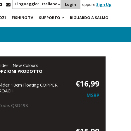
Linguaggio:
Italiano
Login
oppure
Sign Up
OZI
FISHING TV
SUPPORTO
RIGUARDO A SALMO
lider - New Colours
OPZIONI PRODOTTO
€16,99
Slider 10cm Floating COPPER
ROACH
MSRP
Code: QSD498