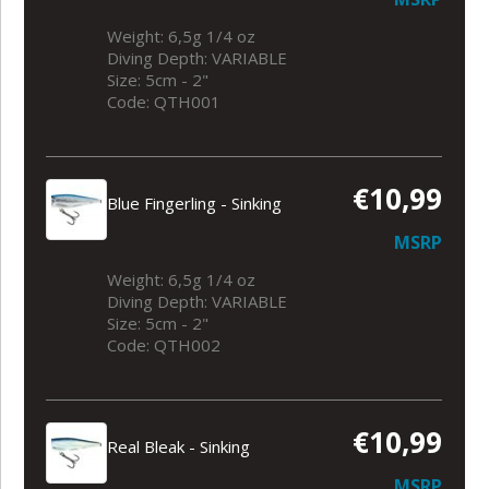
Weight: 6,5g 1/4 oz
Diving Depth: VARIABLE
Size: 5cm - 2"
Code: QTH001
€10,99
Blue Fingerling - Sinking
MSRP
Weight: 6,5g 1/4 oz
Diving Depth: VARIABLE
Size: 5cm - 2"
Code: QTH002
€10,99
Real Bleak - Sinking
MSRP