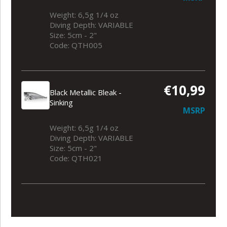
Weight: 6,5g 1/4 oz
Diving Depth: VARIABLE
Size: 5cm - 2"
Code: QTH005
€10,99
Black Metallic Bleak -
Sinking
MSRP
Weight: 6,5g 1/4 oz
Diving Depth: VARIABLE
Size: 5cm - 2"
Code: QTH021