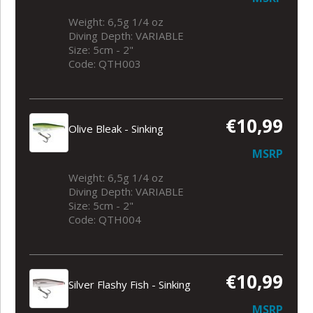
Weight: 6,5g 1/4 oz
Diving Depth: VARIABLE
Size: 5cm - 2"
Code: QTH003
€10,99
Olive Bleak - Sinking
MSRP
Weight: 6,5g 1/4 oz
Diving Depth: VARIABLE
Size: 5cm - 2"
Code: QTH004
€10,99
Silver Flashy Fish - Sinking
MSRP