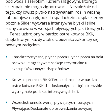
pod wodą z szerokim ruchem ślizgowym, którego
szczupaki nie mogą zignorować. Niezależnie od
tego, czy łowisz płytko nad dywanami roślin wiosną
lub polujesz na głębokich spadach zimą, spłaszczony
bocznie Slider wytwarza intensywne błyski i silne
ruchy zarówno w wersjach pływających jak i tonących.
Teraz uzbrojony w bardzo ostre kotwice BKK,
dzięki którym każdy atak drapieżnika zakończy się
pewnym zacięciem.
Charakterystyczna, płynna praca: Płynna praca na boki
prowokuje agresywne reakcje terytorialne u
szczupaków i innych drapieżników.
Kotwice premium BKK: Teraz uzbrojone w bardzo
ostre kotwice BKK dla doskonałych zacięć i niezwykle
wytrzymałe podczas intensywnych holi.
Wszechstronność wersji pływających i tonących:
Pływające: Doskonałe do prowadzenia powyżej