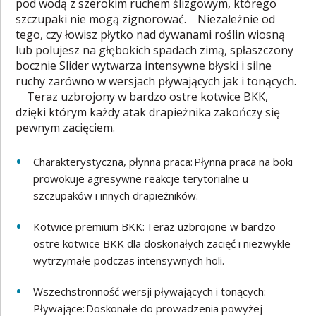
pod wodą z szerokim ruchem ślizgowym, którego
szczupaki nie mogą zignorować. Niezależnie od
tego, czy łowisz płytko nad dywanami roślin wiosną
lub polujesz na głębokich spadach zimą, spłaszczony
bocznie Slider wytwarza intensywne błyski i silne
ruchy zarówno w wersjach pływających jak i tonących.
Teraz uzbrojony w bardzo ostre kotwice BKK,
dzięki którym każdy atak drapieżnika zakończy się
pewnym zacięciem.
Charakterystyczna, płynna praca: Płynna praca na boki
prowokuje agresywne reakcje terytorialne u
szczupaków i innych drapieżników.
Kotwice premium BKK: Teraz uzbrojone w bardzo
ostre kotwice BKK dla doskonałych zacięć i niezwykle
wytrzymałe podczas intensywnych holi.
Wszechstronność wersji pływających i tonących:
Pływające: Doskonałe do prowadzenia powyżej