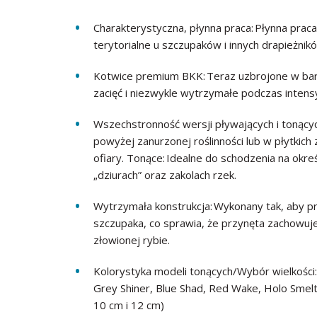
Charakterystyczna, płynna praca: Płynna prac
terytorialne u szczupaków i innych drapieżni
Kotwice premium BKK: Teraz uzbrojone w bar
zacięć i niezwykle wytrzymałe podczas intens
Wszechstronność wersji pływających i tonący
powyżej zanurzonej roślinności lub w płytkich
ofiary. Tonące: Idealne do schodzenia na okre
„dziurach” oraz zakolach rzek.
Wytrzymała konstrukcja: Wykonany tak, aby pr
szczupaka, co sprawia, że przynęta zachowuj
złowionej rybie.
Kolorystyka modeli tonących/Wybór wielkości
Grey Shiner, Blue Shad, Red Wake, Holo Smelt,
10 cm i 12 cm)