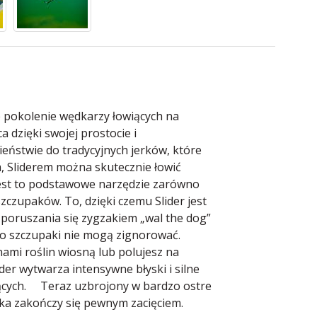
łe pokolenie wędkarzy łowiących na
a dzięki swojej prostocie i
eństwie do tradycyjnych jerków, które
 Sliderem można skutecznie łowić
jest to podstawowe narzędzie zarówno
zczupaków. To, dzięki czemu Slider jest
 poruszania się zygzakiem „wal the dog”
go szczupaki nie mogą zignorować.
nami roślin wiosną lub polujesz na
der wytwarza intensywne błyski i silne
nących. Teraz uzbrojony w bardzo ostre
ika zakończy się pewnym zacięciem.