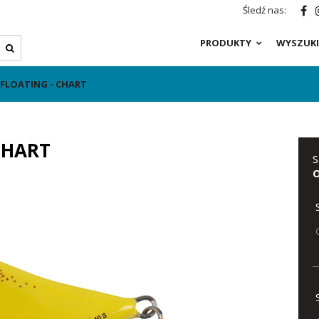
Śledź nas:
PRODUKTY
WYSZUKI
 FLOATING - CHART
CHART
S