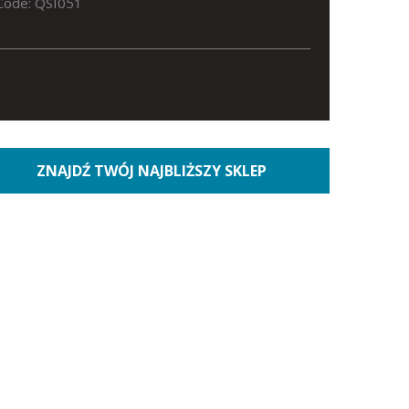
Code: QSI051
ZNAJDŹ TWÓJ NAJBLIŻSZY SKLEP