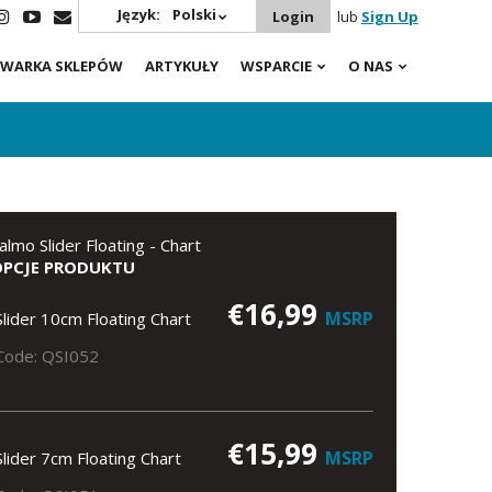
Język:
Polski
Login
lub
Sign Up
WARKA SKLEPÓW
ARTYKUŁY
WSPARCIE
O NAS
almo Slider Floating - Chart
OPCJE PRODUKTU
€16,99
MSRP
Slider 10cm Floating Chart
Code: QSI052
€15,99
MSRP
Slider 7cm Floating Chart