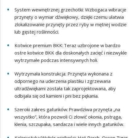
System wewnętrznej grzechotki: Wzbogaca wibracje
przynęty o wymiar dźwiękowy, dzięki czemu ułatwia
zlokalizowanie przynęty przez ryby w mętnej wodzie
lub gęstej roślinności.
Kotwice premium BKK: Teraz uzbrojone w bardzo
ostre kotwice BKK dla doskonałych zacięć i niezwykle
wytrzymałe podczas intensywnych holi.
Wytrzymała konstrukcja: Przynęta wykonana z
odpornego na uderzenia plastiku i zgrzewana
ultradźwiękami została tak zaprojektowana, aby
odbijała się od kamieni i pni bez pękania.
Szeroki zakres gatunków: Prawdziwa przynęta „na
wszystko”, która pozwoli Ci złowić okonia, pstrąga,
klenia, szczupaka, sandacza i wiele innych gatunków.
Kolorystyka/Wybór wielkości: Hot Perch, Green Tiger,