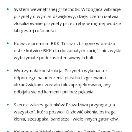
System wewnętrznej grzechotki: Wzbogaca wibracje
przynęty o wymiar dźwiękowy, dzięki czemu ułatwia
zlokalizowanie przynęty przez ryby w mętnej wodzie
lub gęstej roślinności.
Kotwice premium BKK: Teraz uzbrojone w bardzo
ostre kotwice BKK dla doskonałych zacięć i niezwykle
wytrzymałe podczas intensywnych holi.
Wytrzymała konstrukcja: Przynęta wykonana z
odpornego na uderzenia plastiku i zgrzewana
ultradźwiękami została tak zaprojektowana, aby
odbijała się od kamieni i pni bez pękania.
Szeroki zakres gatunków: Prawdziwa przynęta „na
wszystko”, która pozwoli Ci złowić okonia, pstrąga,
klenia, szczupaka, sandacza i wiele innych gatunków.
Kolorystyka/Wybór wielkości: Hot Perch, Green Tiger,