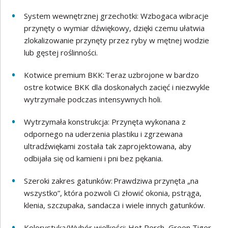
System wewnętrznej grzechotki: Wzbogaca wibracje
przynęty o wymiar dźwiękowy, dzięki czemu ułatwia
zlokalizowanie przynęty przez ryby w mętnej wodzie
lub gęstej roślinności.
Kotwice premium BKK: Teraz uzbrojone w bardzo
ostre kotwice BKK dla doskonałych zacięć i niezwykle
wytrzymałe podczas intensywnych holi.
Wytrzymała konstrukcja: Przynęta wykonana z
odpornego na uderzenia plastiku i zgrzewana
ultradźwiękami została tak zaprojektowana, aby
odbijała się od kamieni i pni bez pękania.
Szeroki zakres gatunków: Prawdziwa przynęta „na
wszystko”, która pozwoli Ci złowić okonia, pstrąga,
klenia, szczupaka, sandacza i wiele innych gatunków.
Kolorystyka/Wybór wielkości: Hot Perch, Green Tiger,