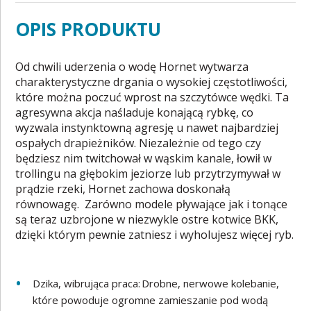
OPIS PRODUKTU
Od chwili uderzenia o wodę Hornet wytwarza
charakterystyczne drgania o wysokiej częstotliwości,
które można poczuć wprost na szczytówce wędki. Ta
agresywna akcja naśladuje konającą rybkę, co
wyzwala instynktowną agresję u nawet najbardziej
ospałych drapieżników. Niezależnie od tego czy
będziesz nim twitchował w wąskim kanale, łowił w
trollingu na głębokim jeziorze lub przytrzymywał w
prądzie rzeki, Hornet zachowa doskonałą
równowagę. Zarówno modele pływające jak i tonące
są teraz uzbrojone w niezwykle ostre kotwice BKK,
dzięki którym pewnie zatniesz i wyholujesz więcej ryb.
Dzika, wibrująca praca: Drobne, nerwowe kolebanie,
które powoduje ogromne zamieszanie pod wodą