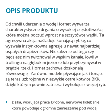
OPIS PRODUKTU
Od chwili uderzenia o wodę Hornet wytwarza
charakterystyczne drgania o wysokiej częstotliwości,
które można poczuć wprost na szczytówce wędki. Ta
agresywna akcja naśladuje konającą rybkę, co
wyzwala instynktowną agresję u nawet najbardziej
ospałych drapieżników. Niezależnie od tego czy
będziesz nim twitchował w wąskim kanale, łowił w
trollingu na głębokim jeziorze lub przytrzymywał w
prądzie rzeki, Hornet zachowa doskonałą
równowagę. Zarówno modele pływające jak i tonące
są teraz uzbrojone w niezwykle ostre kotwice BKK,
dzięki którym pewnie zatniesz i wyholujesz więcej ryb.
Dzika, wibrująca praca: Drobne, nerwowe kolebanie,
które powoduje ogromne zamieszanie pod wodą