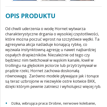
OPIS PRODUKTU
Od chwili uderzenia o wodę Hornet wytwarza
charakterystyczne drgania o wysokiej częstotliwości,
które można poczuć wprost na szczytówce wędki. Ta
agresywna akcja naśladuje konającą rybkę, co
wyzwala instynktowną agresję u nawet najbardziej
ospałych drapieżników. Niezależnie od tego czy
będziesz nim twitchował w wąskim kanale, łowił w
trollingu na głębokim jeziorze lub przytrzymywał w
prądzie rzeki, Hornet zachowa doskonałą
równowagę. Zarówno modele pływające jak i tonące
są teraz uzbrojone w niezwykle ostre kotwice BKK,
dzięki którym pewnie zatniesz i wyholujesz więcej ryb.
Dzika, wibrująca praca: Drobne, nerwowe kolebanie,