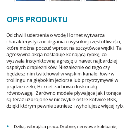
OPIS PRODUKTU
Od chwili uderzenia o wodę Hornet wytwarza
charakterystyczne drgania o wysokiej częstotliwości,
które można poczuć wprost na szczytówce wędki. Ta
agresywna akcja naśladuje konającą rybkę, co
wyzwala instynktowną agresję u nawet najbardziej
ospałych drapieżników. Niezależnie od tego czy
będziesz nim twitchował w wąskim kanale, łowił w
trollingu na głębokim jeziorze lub przytrzymywał w
prądzie rzeki, Hornet zachowa doskonałą
równowagę. Zarówno modele pływające jak i tonące
są teraz uzbrojone w niezwykle ostre kotwice BKK,
dzięki którym pewnie zatniesz i wyholujesz więcej ryb.
Dzika, wibrująca praca: Drobne, nerwowe kolebanie,