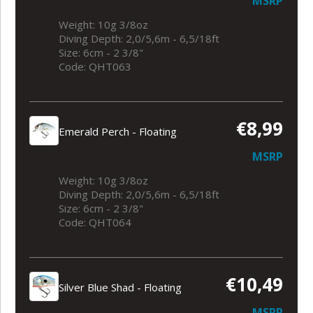
MSRP
Weight: 10g 3/8oz
Diving Depth: 2,0/5,6m - 6,5/18ft
Size: 6cm - 2 3/8"
Code: QHT063
€8,99
Emerald Perch - Floating
MSRP
Weight: 10g 3/8oz
Diving Depth: 2,0/5,6m - 6,5/18ft
Size: 6cm - 2 3/8"
Code: QHT064
€10,49
Silver Blue Shad - Floating
MSRP