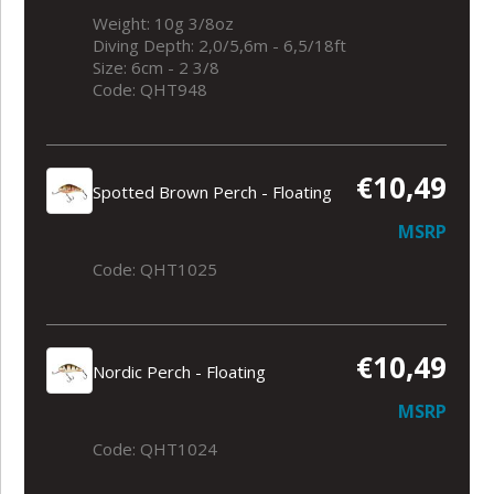
Weight: 10g 3/8oz
Diving Depth: 2,0/5,6m - 6,5/18ft
Size: 6cm - 2 3/8
Code: QHT948
€10,49
Spotted Brown Perch - Floating
MSRP
Code: QHT1025
€10,49
Nordic Perch - Floating
MSRP
Code: QHT1024