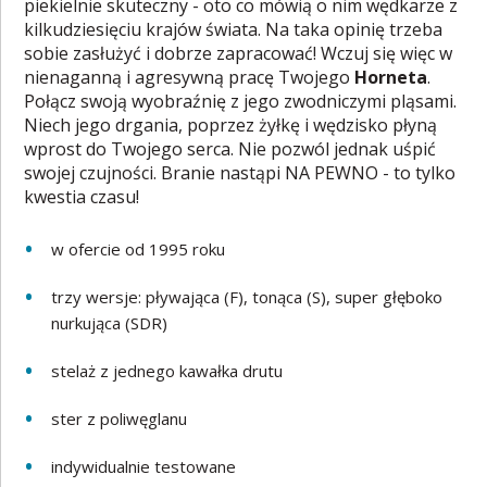
piekielnie skuteczny - oto co mówią o nim wędkarze z
kilkudziesięciu krajów świata. Na taka opinię trzeba
sobie zasłużyć i dobrze zapracować! Wczuj się więc w
nienaganną i agresywną pracę Twojego
Horneta
.
Połącz swoją wyobraźnię z jego zwodniczymi pląsami.
Niech jego drgania, poprzez żyłkę i wędzisko płyną
wprost do Twojego serca. Nie pozwól jednak uśpić
swojej czujności. Branie nastąpi NA PEWNO - to tylko
kwestia czasu!
w ofercie od 1995 roku
trzy wersje: pływająca (F), tonąca (S), super głęboko
nurkująca (SDR)
stelaż z jednego kawałka drutu
ster z poliwęglanu
indywidualnie testowane