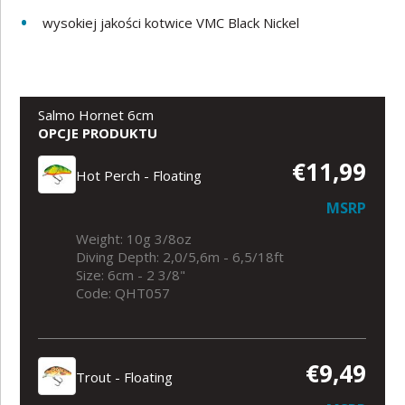
wysokiej jakości kotwice VMC Black Nickel
Salmo Hornet 6cm
OPCJE PRODUKTU
€11,99
Hot Perch - Floating
MSRP
Weight: 10g 3/8oz
Diving Depth: 2,0/5,6m - 6,5/18ft
Size: 6cm - 2 3/8"
Code: QHT057
€9,49
Trout - Floating