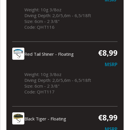
Weight: 10g 3/8oz
Diving Depth: 2,0/5,6m - 6,5/18ft
Size: 6cm - 2 3/8"
Code: QHT116
€8,99
Red Tail Shiner - Floating
MSRP
Weight: 10g 3/8oz
Diving Depth: 2,0/5,6m - 6,5/18ft
Size: 6cm - 2 3/8"
Code: QHT117
€8,99
Black Tiger - Floating
MSRP