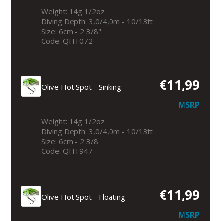
Weight: 14g 1/2oz
Diving Depth: 3,0/4,0m - 10/13ft
Size: 6cm - 2 3/8"
Code: QHT072
€11,99
Olive Hot Spot - Sinking
MSRP
Weight: 14g 1/2oz
Diving Depth: 3,0/4,0m - 10/13ft
Size: 6cm - 2 3/8
Code: QHT947
€11,99
Olive Hot Spot - Floating
MSRP