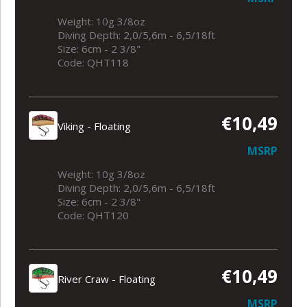
Weight: 10g 3/8oz
Diving Depth: 2,0/5,6m - 6,5/18ft
Size: 6cm - 2 3/8"
Code: QHT118
€10,49
Viking - Floating
MSRP
Weight: 10g 3/8oz
Diving Depth: 2,0/5,6m - 6,5/18ft
Size: 6cm - 2 3/8"
Code: QHT120
€10,49
River Craw - Floating
MSRP