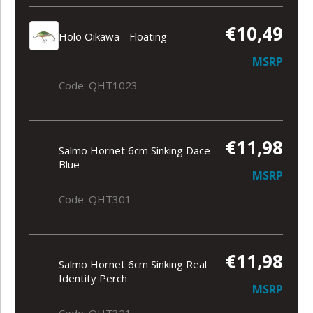
€10,49
Holo Oikawa - Floating
MSRP
Code: QHT1023
€11,98
Salmo Hornet 6cm Sinking Dace
Blue
MSRP
Code: QHT301
€11,98
Salmo Hornet 6cm Sinking Real
Identity Perch
MSRP
Code: QHT321