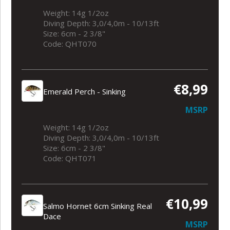
Weight: 14g 1/2oz
Diving Depth: 3,0/4,0m - 10/13ft
Size: 6cm - 2 3/8"
Code: QHT070
€8,99
Emerald Perch - Sinking
MSRP
Weight: 14g 1/2oz
Diving Depth: 3,0/4,0m - 10/13ft
Size: 6cm - 2 3/8"
Code: QHT071
€10,99
Salmo Hornet 6cm Sinking Real
Dace
MSRP