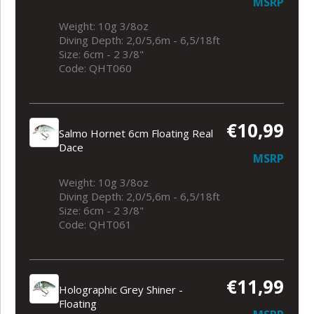
MSRP
Weight: 10g 3/8oz
Diving Depth: 2,0/5,6m - 6,5/18ft
Size: 6cm - 2 3/8"
Code: QHT060
€10,99
Salmo Hornet 6cm Floating Real
Dace
MSRP
Weight: 10g 3/8oz
Diving Depth: 2,0/5,6m - 6,5/18ft
Size: 6cm - 2 3/8"
Code: QHT061
€11,99
Holographic Grey Shiner -
Floating