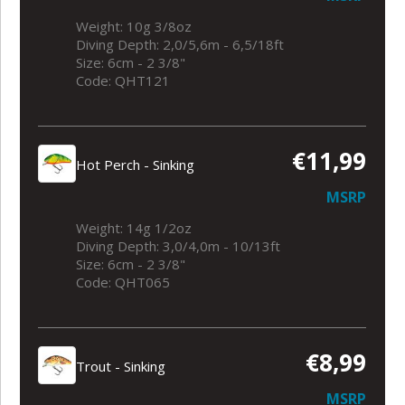
Weight: 10g 3/8oz
Diving Depth: 2,0/5,6m - 6,5/18ft
Size: 6cm - 2 3/8"
Code: QHT121
€11,99
Hot Perch - Sinking
MSRP
Weight: 14g 1/2oz
Diving Depth: 3,0/4,0m - 10/13ft
Size: 6cm - 2 3/8"
Code: QHT065
€8,99
Trout - Sinking
MSRP