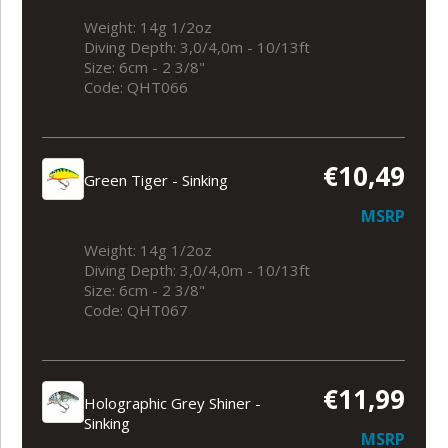
Weight: 14g 1/2oz
Diving Depth: 3,0/4,0m - 10/13ft
Size: 6cm - 2 3/8"
Code: QHT066
€10,49
Green Tiger - Sinking
MSRP
Weight: 14g 1/2oz
Diving Depth: 3,0/4,0m - 10/13ft
Size: 6cm - 2 3/8"
Code: QHT067
€11,99
Holographic Grey Shiner -
Sinking
MSRP