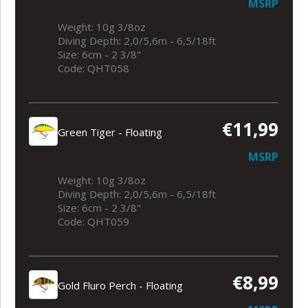
MSRP
Weight: 10g 3/8oz
Diving Depth: 2,0/5,6m - 6,5/18ft
Size: 6cm - 2 3/8"
Code: QHT058
€11,99
Green Tiger - Floating
MSRP
Weight: 10g 3/8oz
Diving Depth: 2,0/5,6m - 6,5/18ft
Size: 6cm - 2 3/8"
Code: QHT059
€8,99
Gold Fluro Perch - Floating