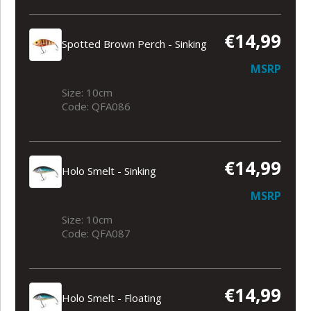
€14,99
Spotted Brown Perch - Sinking
MSRP
Size: 10cm
Code: QFA086
€14,99
Holo Smelt - Sinking
MSRP
Size: 10cm
Code: QFA087
€14,99
Holo Smelt - Floating