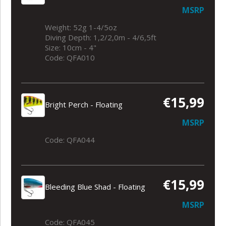
MSRP
Weight: 52g 1-4/5oz
Diving Depth: 1,2/2,0m - 4/6,5ft
Size: 10cm - 4"
Code: QFA010
€15,99
Bright Perch - Floating
MSRP
Code: QFA044
€15,99
Bleeding Blue Shad - Floating
MSRP
Code: QFA045