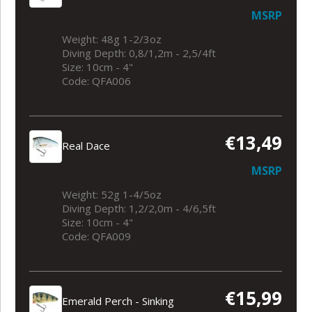
MSRP
Weight: 48g 1-2/3oz
Diving Depth: 0,8/1,2m - 2,5/4ft
Size: 10cm - 4"
Code: QFA006
€13,49
Real Dace
MSRP
Weight: 52g 1-4/5oz
Diving Depth: 1,2/2,0m - 4/6,5ft
Size: 10cm - 4"
Code: QFA009
€15,99
Emerald Perch - Sinking