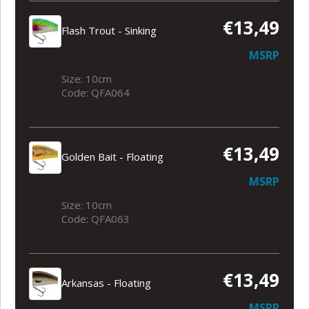
€13,49
Flash Trout - Sinking
MSRP
Size: 10cm
Code: QFA064
€13,49
Golden Bait - Floating
MSRP
Size: 10cm
Code: QFA063
€13,49
Arkansas - Floating
MSRP