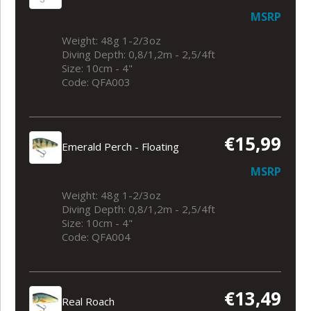
MSRP
Weight: 48g 1-2/3oz
Diving Depth: 0,8/1,2m - 2,5/4ft
Size: 10cm - 4"
Code: QFA003
€15,99
Emerald Perch - Floating
MSRP
Weight: 48g 1-2/3oz
Diving Depth: 0,8/1,2m - 2,5/4ft
Size: 10cm - 4"
Code: QFA004
€13,49
Real Roach