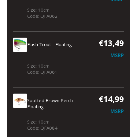
Size: 10cm
Code: QFA062
€13,49
Flash Trout - Floating
MSRP
Size: 10cm
Code: QFA061
€14,99
Spotted Brown Perch -
Floating
MSRP
Size: 10cm
Code: QFA084