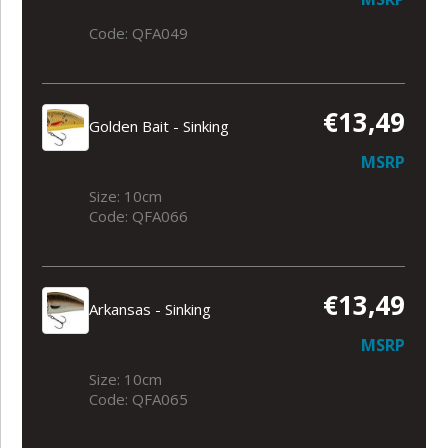
Code: QFA049
€13,49
Golden Bait - Sinking
MSRP
Size: 10cm
Code: QFA066
€13,49
Arkansas - Sinking
MSRP
Size: 10cm
Code: QFA065