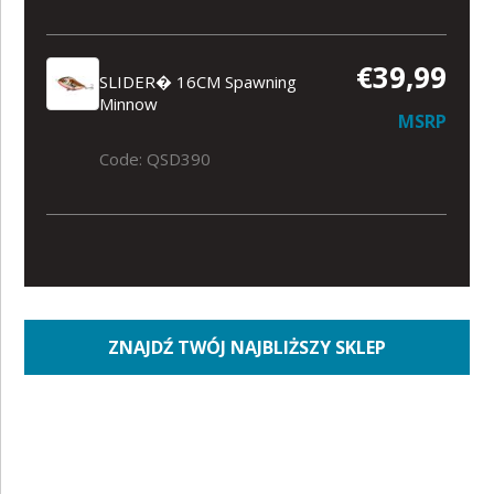
€39,99
SLIDER� 16CM Spawning
Minnow
MSRP
Code: QSD390
ZNAJDŹ TWÓJ NAJBLIŻSZY SKLEP