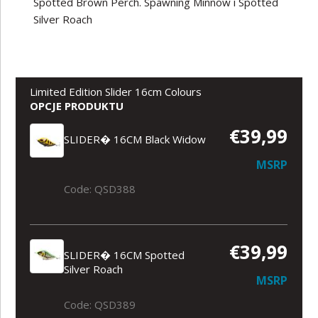
Spotted Brown Perch. Spawning Minnow i Spotted
Silver Roach
Limited Edition Slider 16cm Colours
OPCJE PRODUKTU
€39,99
SLIDER� 16CM Black Widow
MSRP
Code: QSD388
€39,99
SLIDER� 16CM Spotted
Silver Roach
MSRP
Code: QSD389