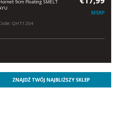
€17,99
Hornet 9cm Floating SMELT
AYU
MSRP
Code: QHT1204
ZNAJDŹ TWÓJ NAJBLIŻSZY SKLEP