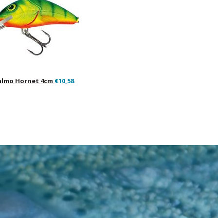
almo Hornet 4cm
€10,58