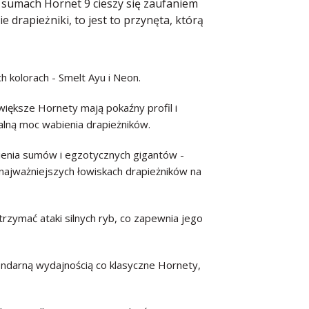
 sumach Hornet 9 cieszy się zaufaniem
e drapieżniki, to jest to przynęta, którą
kolorach - Smelt Ayu i Neon.
większe Hornety mają pokaźny profil i
lną moc wabienia drapieżników.
wienia sumów i egzotycznych gigantów -
ajważniejszych łowiskach drapieżników na
rzymać ataki silnych ryb, co zapewnia jego
endarną wydajnością co klasyczne Hornety,