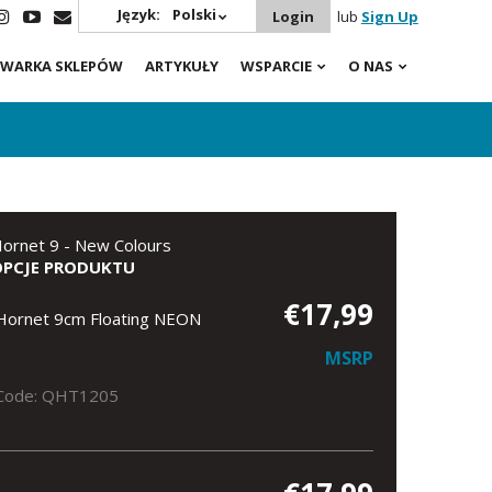
Język:
Polski
Login
lub
Sign Up
WARKA SKLEPÓW
ARTYKUŁY
WSPARCIE
O NAS
ornet 9 - New Colours
OPCJE PRODUKTU
€17,99
Hornet 9cm Floating NEON
MSRP
Code: QHT1205