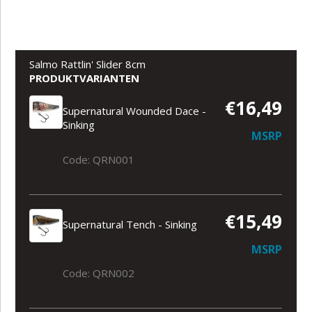
Salmo Rattlin' Slider 8cm
PRODUKTVARIANTEN
€16,49
Supernatural Wounded Dace -
Sinking
MSRP
Code: QRN001
€15,49
Supernatural Tench - Sinking
MSRP
Code: QRN002