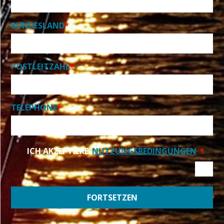
BUNDESLAND
*
POSTLEITZAHL
*
TELEPHONE
*
ICH AKZEPTIERE
NUTZUNGSBEDINGUNGEN
*
FORTSETZEN