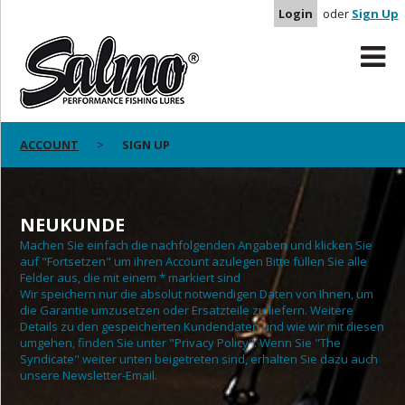
Login
oder
Sign Up
ACCOUNT
SIGN UP
NEUKUNDE
Machen Sie einfach die nachfolgenden Angaben und klicken Sie
auf "Fortsetzen" um ihren Account azulegen Bitte füllen Sie alle
Felder aus, die mit einem * markiert sind
Wir speichern nur die absolut notwendigen Daten von Ihnen, um
die Garantie umzusetzen oder Ersatzteile zu liefern. Weitere
Details zu den gespeicherten Kundendaten und wie wir mit diesen
umgehen, finden Sie unter "Privacy Policy". Wenn Sie "The
Syndicate" weiter unten beigetreten sind, erhalten Sie dazu auch
unsere Newsletter-Email.