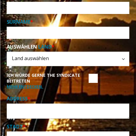
SURNAME
*
AUSWÄHLEN
LAND
*
ICH WÜRDE GERNE THE SYNDICATE
BEITRETEN
MEHR ENTDECKEN.
ADDRESS
*
STADT
*