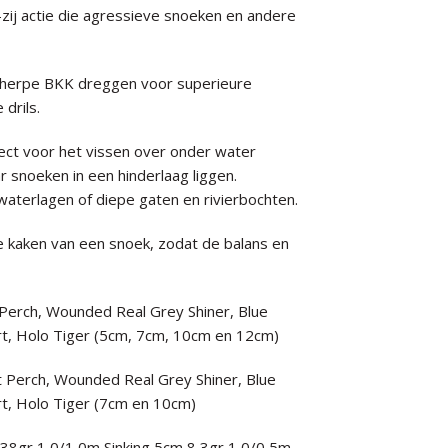
r-zij actie die agressieve snoeken en andere
cherpe BKK dreggen voor superieure
 drils.
erfect voor het vissen over onder water
 snoeken in een hinderlaag liggen.
 waterlagen of diepe gaten en rivierbochten.
e kaken van een snoek, zodat de balans en
t Perch, Wounded Real Grey Shiner, Blue
rt, Holo Tiger (5cm, 7cm, 10cm en 12cm)
ot Perch, Wounded Real Grey Shiner, Blue
rt, Holo Tiger (7cm en 10cm)
 38gr 1,0/1,0m Sinking 5cm 8,3gr 1,0/0,5m