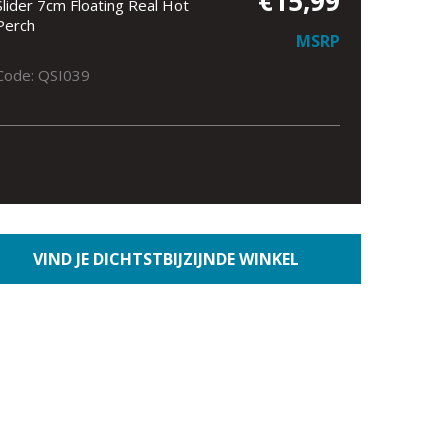
€15,99
Slider 7cm Floating Real Hot
Perch
MSRP
Code: QSI039
VIND JE DICHTSTBIJZIJNDE WINKEL