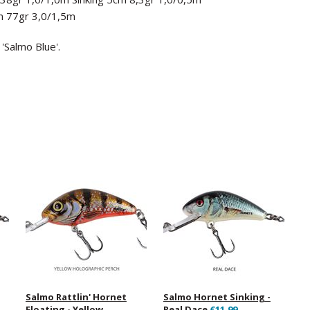
m 77gr 3,0/1,5m
'Salmo Blue'.
Salmo Rattlin' Hornet
Salmo Hornet Sinking -
Floating - Yellow
Real Dace
€11,99