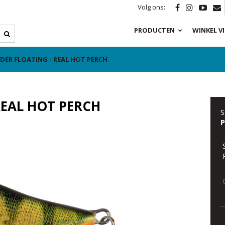
Volg ons:
PRODUCTEN
WINKEL V
DER FLOATING - REAL HOT PERCH
REAL HOT PERCH
S