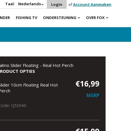
Taal:
Nederlands
Login
of
Account Aanmaken
INDER
FISHING TV
ONDERSTEUNING
OVER FOX
almo Slider Floating - Real Hot Perch
PRODUCT OPTIES
€16,99
Slider 10cm Floating Real Hot
Perch
MSRP
Code: QSI040