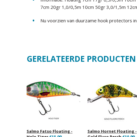
7cm 20gr 1,0/0,5m 10cm 50gr 3,0/1,5m 12c
Nu voorzien van duurzame hook protectors in 
GERELATEERDE PRODUCTEN
Salmo Fatso Floating -
Salmo Hornet Floating -
Holo Tiger
€15,99
Gold Fluro Perch
€10,99