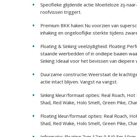
Specifieke glijdende actie: Moeiteloze zij-naa
roofvissen triggert.
Premium BKK haken: Nu voorzien van supers
inhaking en ongelooflijke sterkte tijdens zware
Floating & Sinking veelzijdigheid: Floating: P
staande wierbedden of in ondiepe baaien waar
Sinking: Ideaal voor het bevissen van diepere
Duurzame constructie: Weerstaat de krachtig
actie intact blijven. Vangst na vangst.
Sinking kleur/formaat opties: Real Roach, Ho
Shad, Red Wake, Holo Smelt, Green Pike, Cha
Floating kleur/formaat opties: Real Roach, H
Shad, Red Wake, Holo Smelt, Green Pike, Cha
Informatie: Floating 7cm 17gr 0,5/0,5m 10cm