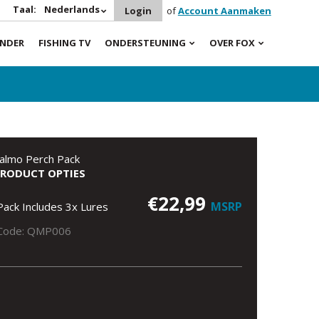
Taal:
Nederlands
Login
of
Account Aanmaken
INDER
FISHING TV
ONDERSTEUNING
OVER FOX
almo Perch Pack
PRODUCT OPTIES
€22,99
MSRP
Pack Includes 3x Lures
Code: QMP006