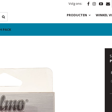
Volg ons:
PRODUCTEN
WINKEL V
H PACK
S