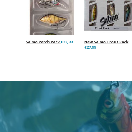
Salmo Perch Pack
€22,99
New Salmo Trout Pack
€27,99