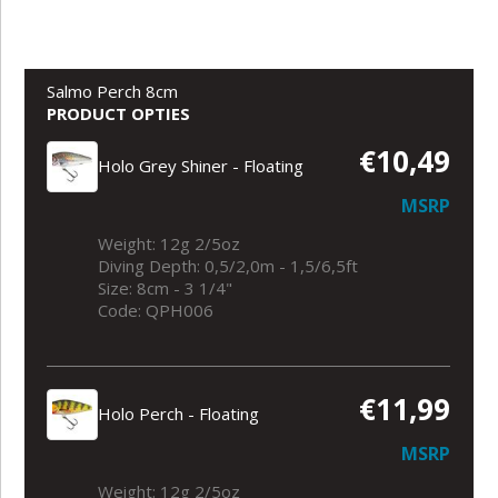
Salmo Perch 8cm
PRODUCT OPTIES
€10,49
Holo Grey Shiner - Floating
MSRP
Weight: 12g 2/5oz
Diving Depth: 0,5/2,0m - 1,5/6,5ft
Size: 8cm - 3 1/4"
Code: QPH006
€11,99
Holo Perch - Floating
MSRP
Weight: 12g 2/5oz