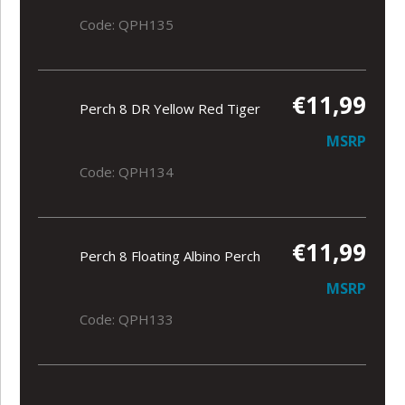
Code: QPH135
€11,99
Perch 8 DR Yellow Red Tiger
MSRP
Code: QPH134
€11,99
Perch 8 Floating Albino Perch
MSRP
Code: QPH133