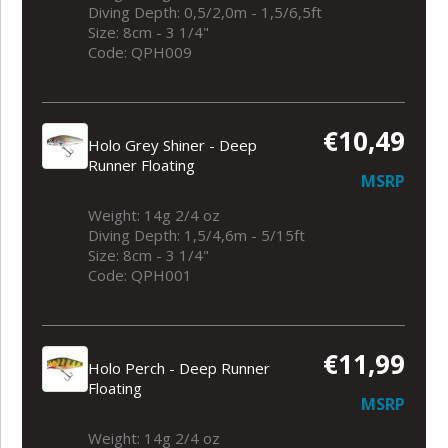
Diving Depth: 0,5/2,0m - 1,5/6,5ft
Size: 8cm - 3 1/4"
Code: QPH009
€10,49
Holo Grey Shiner - Deep
Runner Floating
MSRP
Weight: 14g 2/4 oz
Diving Depth: 1,5/4,6m - 5/15ft
Size: 8cm - 3 1/4"
Code: QPH001
€11,99
Holo Perch - Deep Runner
Floating
MSRP
Weight: 14g 2/4 oz