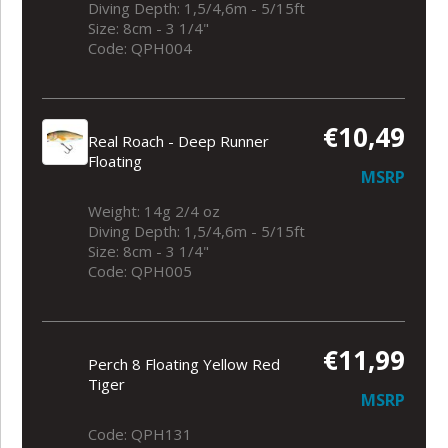
Diving Depth: 1,5/4,6m - 5/15ft
Size: 8cm - 3 1/4"
Code: QPH004
€10,49
Real Roach - Deep Runner
Floating
MSRP
Weight: 14g 2/4 oz
Diving Depth: 1,5/4,6m - 5/15ft
Size: 8cm - 3 1/4"
Code: QPH005
€11,99
Perch 8 Floating Yellow Red
Tiger
MSRP
Code: QPH131