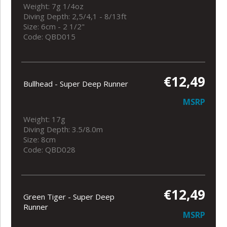
Weight: 7g 1/4oz
Diving Depth: 2,5/4,1 - 8/13ft
Size: 6cm - 2 1/2"
Code: QBD015
€12,49
Bullhead - Super Deep Runner
MSRP
Weight: 17g
Diving Depth: 3.5/8.0m
Size: 8cm
Code: QBD028
€12,49
Green Tiger - Super Deep
Runner
MSRP