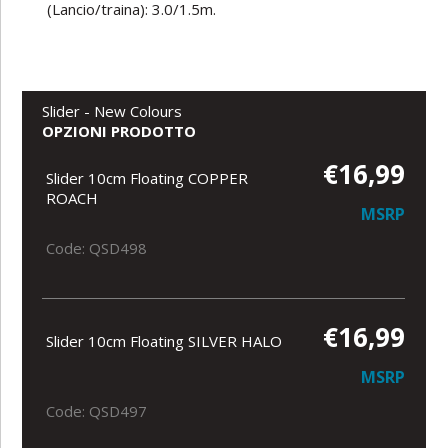
(Lancio/traina): 3.0/1.5m.
Slider - New Colours
OPZIONI PRODOTTO
€16,99
Slider 10cm Floating COPPER
ROACH
MSRP
Code: QSD498
€16,99
Slider 10cm Floating SILVER HALO
MSRP
Code: QSD497