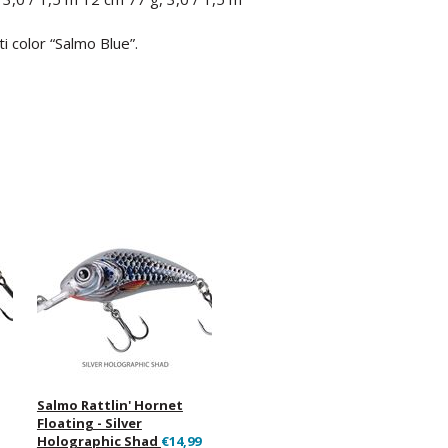
i color “Salmo Blue”.
Salmo Rattlin' Hornet
Floating - Silver
Holographic Shad
€14,99