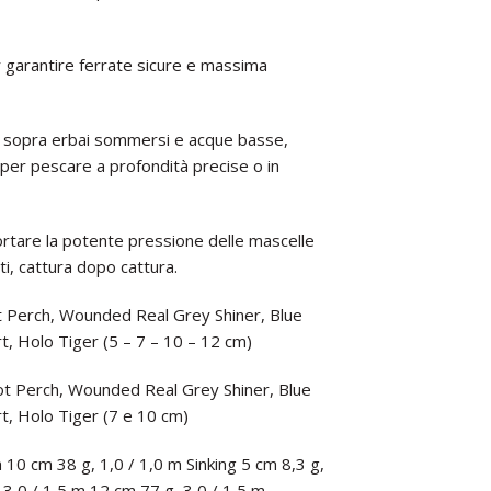
garantire ferrate sicure e massima
etto sopra erbai sommersi e acque basse,
e per pescare a profondità precise o in
rtare la potente pressione delle mascelle
i, cattura dopo cattura.
ot Perch, Wounded Real Grey Shiner, Blue
, Holo Tiger (5 – 7 – 10 – 12 cm)
Hot Perch, Wounded Real Grey Shiner, Blue
t, Holo Tiger (7 e 10 cm)
m 10 cm 38 g, 1,0 / 1,0 m Sinking 5 cm 8,3 g,
 3,0 / 1,5 m 12 cm 77 g, 3,0 / 1,5 m