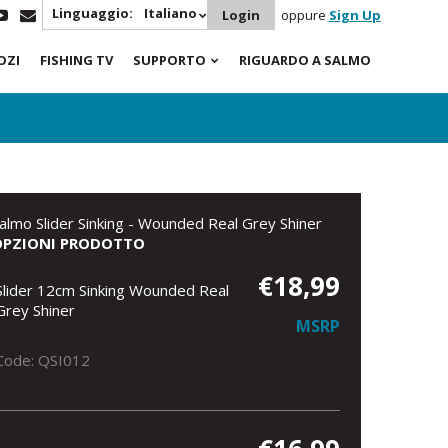
Linguaggio:
Italiano
Login
oppure
Sign Up
OZI
FISHING TV
SUPPORTO
RIGUARDO A SALMO
almo Slider Sinking - Wounded Real Grey Shiner
OPZIONI PRODOTTO
€18,99
Slider 12cm Sinking Wounded Real
Grey Shiner
MSRP
Code: QSI012