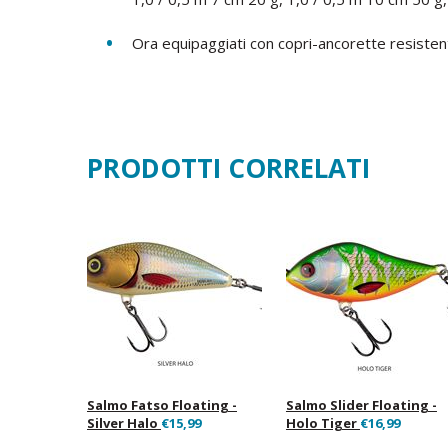
Ora equipaggiati con copri-ancorette resistent
PRODOTTI CORRELATI
Salmo Fatso Floating -
Salmo Slider Floating -
Silver Halo
€15,99
Holo Tiger
€16,99