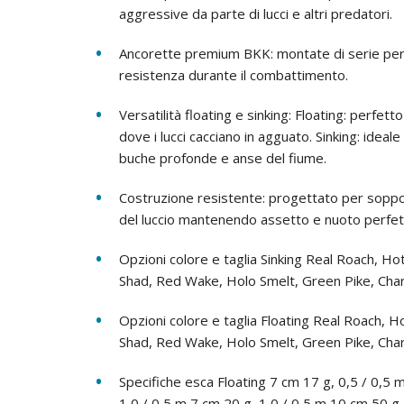
aggressive da parte di lucci e altri predatori.
Ancorette premium BKK: montate di serie per 
resistenza durante il combattimento.
Versatilità floating e sinking: Floating: perf
dove i lucci cacciano in agguato. Sinking: ideal
buche profonde e anse del fiume.
Costruzione resistente: progettato per soppo
del luccio mantenendo assetto e nuoto perfett
Opzioni colore e taglia Sinking Real Roach, H
Shad, Red Wake, Holo Smelt, Green Pike, Chart
Opzioni colore e taglia Floating Real Roach, 
Shad, Red Wake, Holo Smelt, Green Pike, Char
Specifiche esca Floating 7 cm 17 g, 0,5 / 0,5 
1,0 / 0,5 m 7 cm 20 g, 1,0 / 0,5 m 10 cm 50 g,