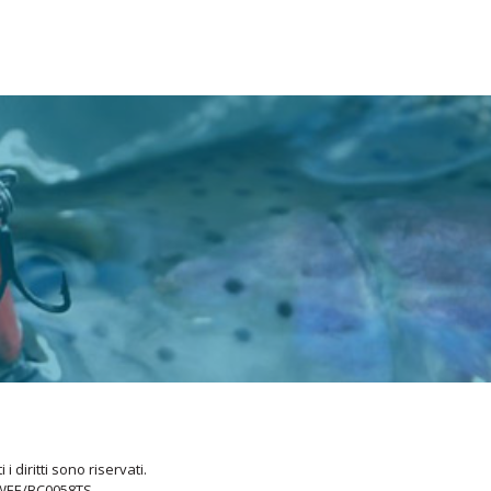
i diritti sono riservati.
 WEE/BC0058TS.