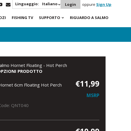
Linguaggio:
Italiano
Login
oppure
Sign Up
OZI
FISHING TV
SUPPORTO
RIGUARDO A SALMO
almo Hornet Floating - Hot Perch
OPZIONI PRODOTTO
€11,99
Hornet 6cm Floating Hot Perch
MSRP
Code: QNT040