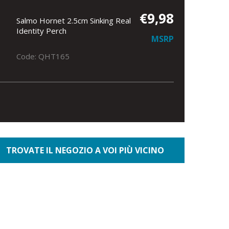
€9,98
Salmo Hornet 2.5cm Sinking Real
Identity Perch
MSRP
Code: QHT165
TROVATE IL NEGOZIO A VOI PIÙ VICINO