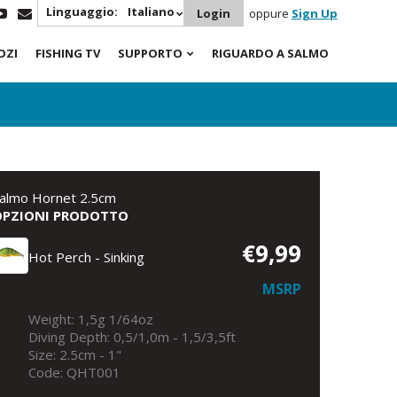
Linguaggio:
Italiano
Login
oppure
Sign Up
OZI
FISHING TV
SUPPORTO
RIGUARDO A SALMO
almo Hornet 2.5cm
OPZIONI PRODOTTO
€9,99
Hot Perch - Sinking
MSRP
Weight: 1,5g 1/64oz
Diving Depth: 0,5/1,0m - 1,5/3,5ft
Size: 2.5cm - 1"
Code: QHT001