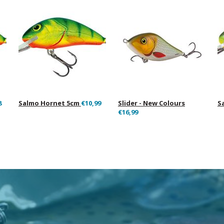
8
Salmo Hornet 5cm
€10,99
Slider - New Colours
S
€16,99