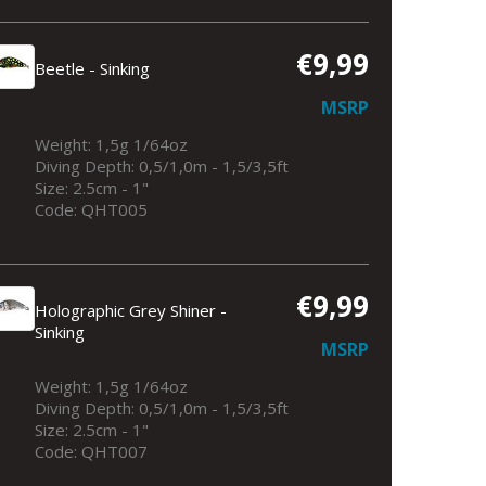
€9,99
Beetle - Sinking
MSRP
Weight: 1,5g 1/64oz
Diving Depth: 0,5/1,0m - 1,5/3,5ft
Size: 2.5cm - 1"
Code: QHT005
€9,99
Holographic Grey Shiner -
Sinking
MSRP
Weight: 1,5g 1/64oz
Diving Depth: 0,5/1,0m - 1,5/3,5ft
Size: 2.5cm - 1"
Code: QHT007