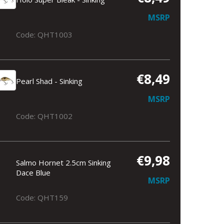
MSRP
Code: QHT1003
€8,49
Pearl Shad - Sinking
MSRP
Code: QHT1002
€9,98
Salmo Hornet 2.5cm Sinking
Dace Blue
MSRP
Code: QHT159