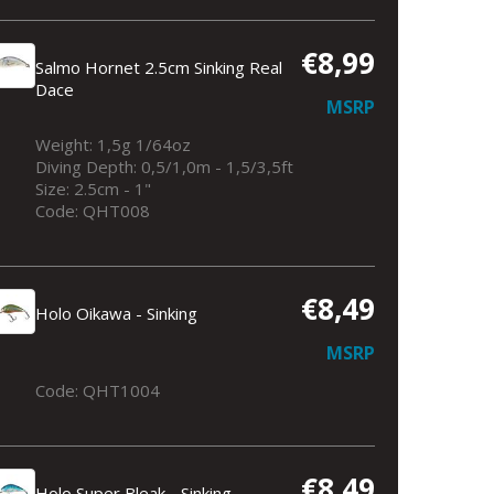
€8,99
Salmo Hornet 2.5cm Sinking Real
Dace
MSRP
Weight: 1,5g 1/64oz
Diving Depth: 0,5/1,0m - 1,5/3,5ft
Size: 2.5cm - 1"
Code: QHT008
€8,49
Holo Oikawa - Sinking
MSRP
Code: QHT1004
€8,49
Holo Super Bleak - Sinking