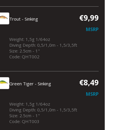
€9,99
Trout - Sinking
MSRP
Weight: 1,5g 1/64oz
Diving Depth: 0,5/1,0m - 1,5/3,5ft
Size: 2.5cm - 1"
Trout - Sinking
Code: QHT002
€8,49
Green Tiger - Sinking
MSRP
Weight: 1,5g 1/64oz
Diving Depth: 0,5/1,0m - 1,5/3,5ft
Size: 2.5cm - 1"
Code: QHT003