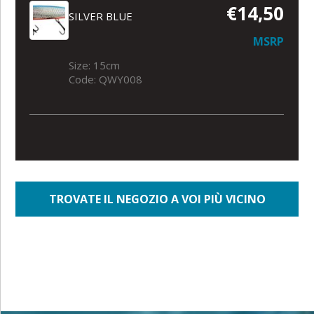
€14,50
SILVER BLUE
MSRP
Size: 15cm
Code: QWY008
TROVATE IL NEGOZIO A VOI PIÙ VICINO