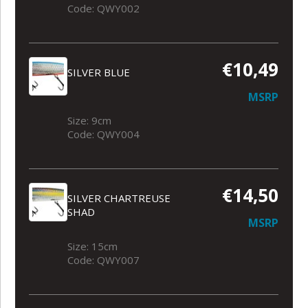
Code: QWY002
€10,49
SILVER BLUE
MSRP
Size: 9cm
Code: QWY004
€14,50
SILVER CHARTREUSE
SHAD
MSRP
Size: 15cm
Code: QWY007