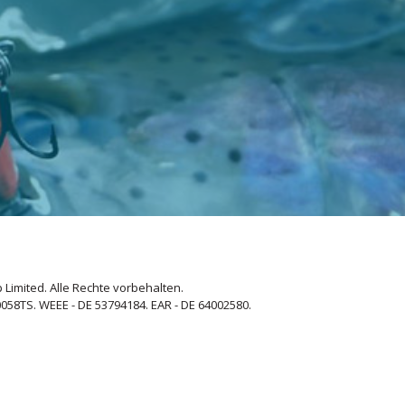
 Limited. Alle Rechte vorbehalten.
058TS. WEEE - DE 53794184. EAR - DE 64002580.