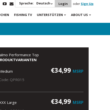
Sprache:
Deutsch
Login
oder
Sign Up
UCHEN
FISHING TV
UNTERSTÜTZEN
ABOUT US
almo Performance Top
PRODUKTVARIANTEN
€34,99
MSRP
Medium
Code: QPR015
€34,99
MSRP
XXX Large