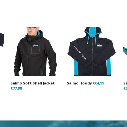
Salmo Soft Shell Jacket
Salmo Hoody
€64,99
S
€77,98
€