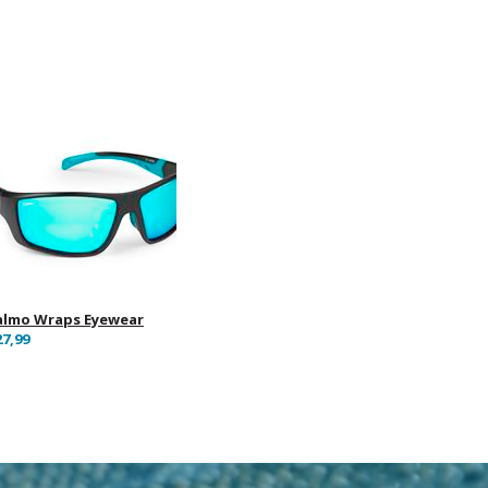
almo Wraps Eyewear
27,99