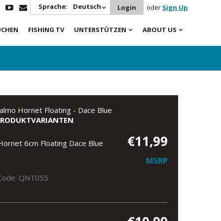
Sprache:
Deutsch
Login
oder
Sign Up
UCHEN
FISHING TV
UNTERSTÜTZEN
ABOUT US
almo Hornet Floating - Dace Blue
PRODUKTVARIANTEN
€11,99
Hornet 6cm Floating Dace Blue
MSRP
Code: QNT055