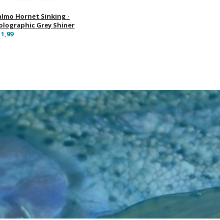
almo Hornet Sinking -
olographic Grey Shiner
11,99