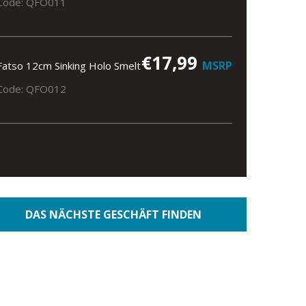
Code: QFO011
€17,99
MSRP
Fatso 12cm Sinking Holo Smelt
Code: QFO012
DAS NÄCHSTE GESCHÄFT FINDEN