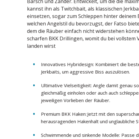
Barsch und Zander. Entwickelt, um die die maxima
kannst ihn als Twitchbait, als klassischen Jerkb
einsetzen, sogar zum Schleppen hinter deinem Bo
welchen Angelstil du bevorzugst, der Fatso biet
dem die Räuber einfach nicht widerstehen könne
scharfen BKK Drillingen, womit du bei vollstem
landen wirst
Innovatives Hybridesign: Kombiniert die bes
Jerkbaits, um aggressive Biss auszulösen.
Ultimative Vielseitigkeit: Angle damit genau so
gleichmäßig einholen oder auch auch schlepp
jeweiligen Vorlieben der Räuber.
Premium BKK Haken: Jetzt mit den superscharf
herausragenden Hakenhalt und unglaubliche Stä
Schwimmende und sinkende Modelle: Passe di