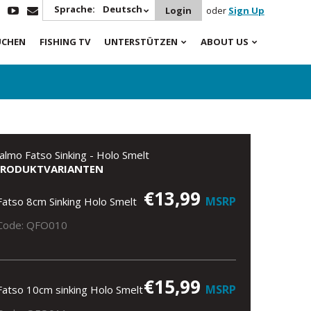
Sprache:
Deutsch
Login
oder
Sign Up
UCHEN
FISHING TV
UNTERSTÜTZEN
ABOUT US
almo Fatso Sinking - Holo Smelt
PRODUKTVARIANTEN
€13,99
MSRP
Fatso 8cm Sinking Holo Smelt
Code: QFO010
€15,99
MSRP
Fatso 10cm sinking Holo Smelt