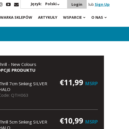
Język:
Polski
Login
lub
Sign Up
WARKA SKLEPÓW
ARTYKUŁY
WSPARCIE
O NAS
hrill - New Colours
OPCJE PRODUKTU
€11,99
MSRP
Thrill 7cm Sinking SILVER
HALO
Code: QTH063
€10,99
MSRP
Thrill 5cm Sinking SILVER
HALO