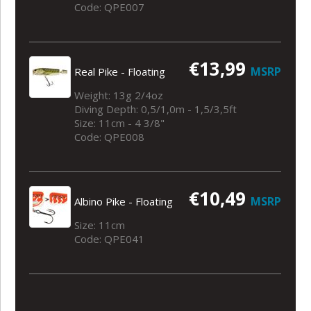
Code: QPE007
€13,99
MSRP
Real Pike - Floating
Weight: 13g 2/4oz
Diving Depth: 0,5/1,0m - 1,5/3,5ft
Size: 11cm - 4 3/8"
Code: QPE008
€10,49
MSRP
Albino Pike - Floating
Size: 11cm
Code: QPE041