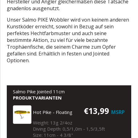
Hersteller und Angler gleichermaßen diese Tatsache
gnadenlos ausgenutzt.
Unser Salmo PIKE Wobbler wird von keinem anderen
Kunstköder erreicht, sowohl in Bezug auf sein
perfektes Hechtfarbmuster und auch seine
bestimmte Aktion, zu viel für viele bezahnte
Trophäenfische, die seinem Charme zum Opfer
gefallen sind. Erhältlich in festen und Jointed
Optionen.
Salmo Pike Jointed 11cm
PRODUKTVARIANTEN
€13,99
MSRP
Hot Pike - Floating
Weight: 13g 2/4oz
Diving Depth: 0,5/1,0m - 1,5/3,5ft
Size: 11cm - 4 3/8"