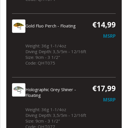
€14,99
Gold Fluo Perch - Floating
MSRP
Weight: 36g 1-1/4oz
Diving Depth: 3,5/5m - 12/16ft
Size: 9cm - 3 1/2"
Code: QHT075
€17,99
Holographic Grey Shiner -
Floating
MSRP
Weight: 36g 1-1/4oz
Diving Depth: 3,5/5m - 12/16ft
Size: 9cm - 3 1/2"
Code: QHT077