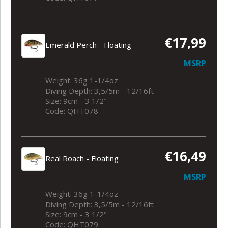
€17,99
Emerald Perch - Floating
MSRP
Weight: 36g 1-1/4oz
Diving Depth: 3,5/5m - 12/16ft
Size: 9cm - 3 1/2"
Code: QHT078
€16,49
Real Roach - Floating
MSRP
Weight: 36g 1-1/4oz
Diving Depth: 3,5/5m - 12/16ft
Size: 9cm - 3 1/2"
Code: QHT079