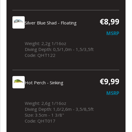
€8,99
Silver Blue Shad - Floating
MSRP
Weight: 2,2g 1/16oz
Diving Depth: 0,5/1,0m - 1,5/3,5ft
Code: QHT122
€9,99
Hot Perch - Sinking
MSRP
Weight: 2,6g 1/16oz
Diving Depth: 1,0/2,6m - 3,5/8,5ft
Size: 3.5cm - 1 3/8"
Code: QHT017