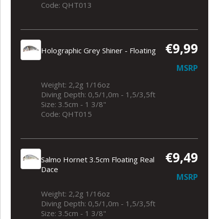
Code: QHT013
€9,99
Holographic Grey Shiner - Floating
MSRP
Weight: 2,2g 1/16oz
Diving Depth: 0,5/1,0m - 1,5/3,5ft
Size: 3.5cm - 1 3/8"
Code: QHT015
€9,49
Salmo Hornet 3.5cm Floating Real
Dace
MSRP
Weight: 2,2g 1/16oz
Diving Depth: 0,5/1,0m - 1,5/3,5ft
Size: 3.5cm - 1 3/8"