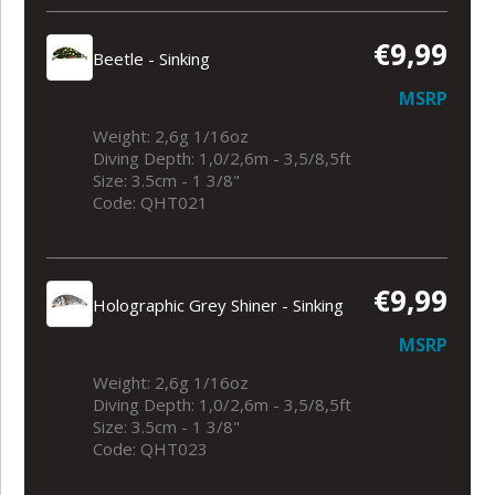
€9,99
Beetle - Sinking
MSRP
Weight: 2,6g 1/16oz
Diving Depth: 1,0/2,6m - 3,5/8,5ft
Size: 3.5cm - 1 3/8"
Code: QHT021
€9,99
Holographic Grey Shiner - Sinking
MSRP
Weight: 2,6g 1/16oz
Diving Depth: 1,0/2,6m - 3,5/8,5ft
Size: 3.5cm - 1 3/8"
Code: QHT023