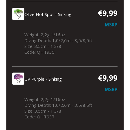
€9,99
Olive Hot Spot - Sinking
MSRP
Weight: 2,2g 1/16oz
Diving Depth: 1,0/2,6m - 3,5/8,5ft
Size: 3.5cm - 1 3/8
Code: QHT935
€9,99
UV Purple - Sinking
MSRP
Weight: 2,2g 1/16oz
Diving Depth: 1,0/2,6m - 3,5/8,5ft
Size: 3.5cm - 1 3/8
Code: QHT937