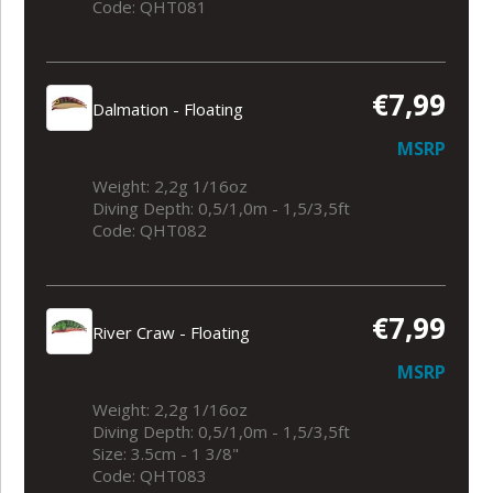
Code: QHT081
€7,99
Dalmation - Floating
MSRP
Weight: 2,2g 1/16oz
Diving Depth: 0,5/1,0m - 1,5/3,5ft
Code: QHT082
€7,99
River Craw - Floating
MSRP
Weight: 2,2g 1/16oz
Diving Depth: 0,5/1,0m - 1,5/3,5ft
Size: 3.5cm - 1 3/8"
Code: QHT083