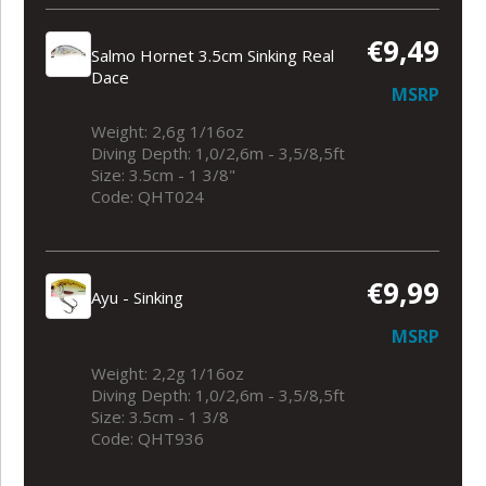
€9,49
Salmo Hornet 3.5cm Sinking Real
Dace
MSRP
Weight: 2,6g 1/16oz
Diving Depth: 1,0/2,6m - 3,5/8,5ft
Size: 3.5cm - 1 3/8"
Code: QHT024
€9,99
Ayu - Sinking
MSRP
Weight: 2,2g 1/16oz
Diving Depth: 1,0/2,6m - 3,5/8,5ft
Size: 3.5cm - 1 3/8
Code: QHT936