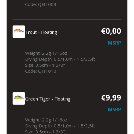
Code: QHT009
€0,00
Trout - Floating
MSRP
Weight: 2,2g 1/16oz
Diving Depth: 0,5/1,0m - 1,5/3,5ft
Size: 3.5cm - 1 3/8"
Code: QHT010
€9,99
Green Tiger - Floating
MSRP
Weight: 2,2g 1/16oz
Diving Depth: 0,5/1,0m - 1,5/3,5ft
Size: 3.5cm - 1 3/8"