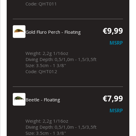
Code: QHT011
€9,99
Gold Fluro Perch - Floating
MSRP
Weight: 2,2g 1/16oz
Diving Depth: 0,5/1,0m - 1,5/3,5ft
Size: 3.5cm - 1 3/8"
Code: QHT012
€7,99
Beetle - Floating
MSRP
Weight: 2,2g 1/16oz
Diving Depth: 0,5/1,0m - 1,5/3,5ft
Size: 3.5cm - 1 3/8"