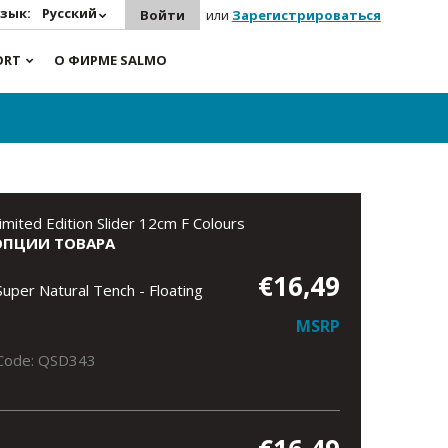
зык:
Русский
Войти
или
Зарегистрироваться
ORT
О ФИРМЕ SALMO
imited Edition Slider 12cm F Colours
ОПЦИИ ТОВАРА
€16,49
Super Natural Tench - Floating
MSRP
Code: QSD343