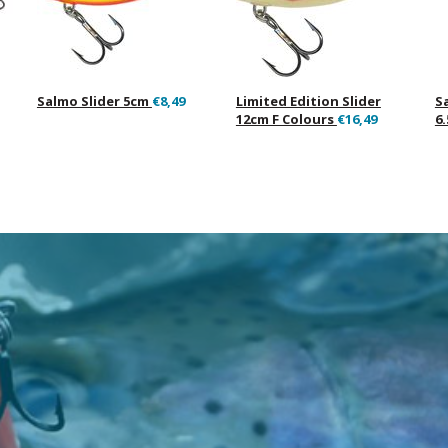
Salmo Slider 5cm
€8,49
Limited Edition Slider
S
12cm F Colours
€16,49
6