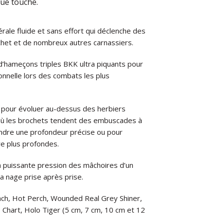
que touche.
érale fluide et sans effort qui déclenche des
ochet et de nombreux autres carnassiers.
hameçons triples BKK ultra piquants pour
onnelle lors des combats les plus
al pour évoluer au-dessus des herbiers
ù les brochets tendent des embuscades à
eindre une profondeur précise ou pour
re plus profondes.
la puissante pression des mâchoires d’un
a nage prise après prise.
Roach, Hot Perch, Wounded Real Grey Shiner,
 Chart, Holo Tiger (5 cm, 7 cm, 10 cm et 12