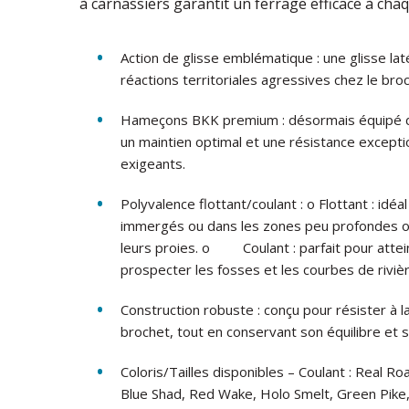
à carnassiers garantit un ferrage efficace à cha
Action de glisse emblématique : une glisse lat
réactions territoriales agressives chez le br
Hameçons BKK premium : désormais équipé d’
un maintien optimal et une résistance excepti
exigeants.
Polyvalence flottant/coulant : o
Flottant : idé
immergés ou dans les zones peu profondes o
leurs proies. o
Coulant : parfait pour att
prospecter les fosses et les courbes de riviè
Construction robuste : conçu pour résister à 
brochet, tout en conservant son équilibre et s
Coloris/Tailles disponibles – Coulant : Real 
Blue Shad, Red Wake, Holo Smelt, Green Pike,