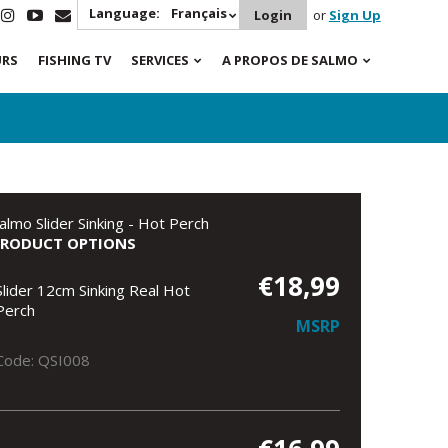
Language:
Français
Login
or
Sign Up
URS
FISHING TV
SERVICES
A PROPOS DE SALMO
almo Slider Sinking - Hot Perch
PRODUCT OPTIONS
€18,99
Slider 12cm Sinking Real Hot
Perch
MSRP
Code: QSI008