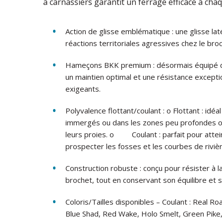
à carnassiers garantit un ferrage efficace à cha
Action de glisse emblématique : une glisse lat
réactions territoriales agressives chez le br
Hameçons BKK premium : désormais équipé d’
un maintien optimal et une résistance excepti
exigeants.
Polyvalence flottant/coulant : o
Flottant : idé
immergés ou dans les zones peu profondes o
leurs proies. o
Coulant : parfait pour att
prospecter les fosses et les courbes de riviè
Construction robuste : conçu pour résister à 
brochet, tout en conservant son équilibre et s
Coloris/Tailles disponibles – Coulant : Real 
Blue Shad, Red Wake, Holo Smelt, Green Pike,