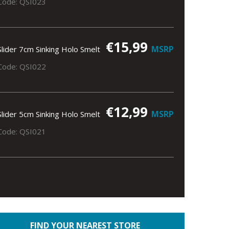
Code: QSI023
€15,99
MSRP
Slider 7cm Sinking Holo Smelt
Code: QSI022
€12,99
MSRP
Slider 5cm Sinking Holo Smelt
Code: QSI021
FIND YOUR NEAREST STORE