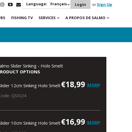
Language:
Français
Login
or
Sign Up
URS
FISHING TV
SERVICES
A PROPOS DE SALMO
almo Slider Sinking - Holo Smelt
PRODUCT OPTIONS
€18,99
MSRP
Slider 12cm Sinking Holo Smelt
Code: QSI024
€16,99
MSRP
Slider 10cm Sinking Holo Smelt