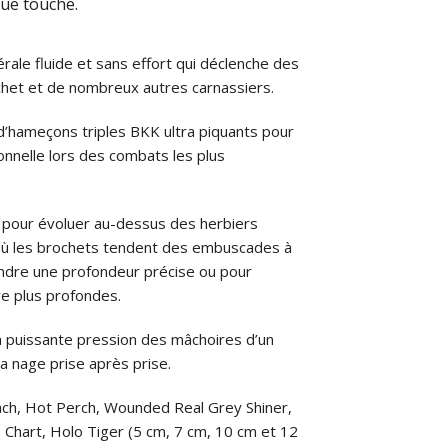
que touche.
érale fluide et sans effort qui déclenche des
ochet et de nombreux autres carnassiers.
hameçons triples BKK ultra piquants pour
onnelle lors des combats les plus
al pour évoluer au-dessus des herbiers
ù les brochets tendent des embuscades à
eindre une profondeur précise ou pour
re plus profondes.
la puissante pression des mâchoires d’un
a nage prise après prise.
Roach, Hot Perch, Wounded Real Grey Shiner,
 Chart, Holo Tiger (5 cm, 7 cm, 10 cm et 12