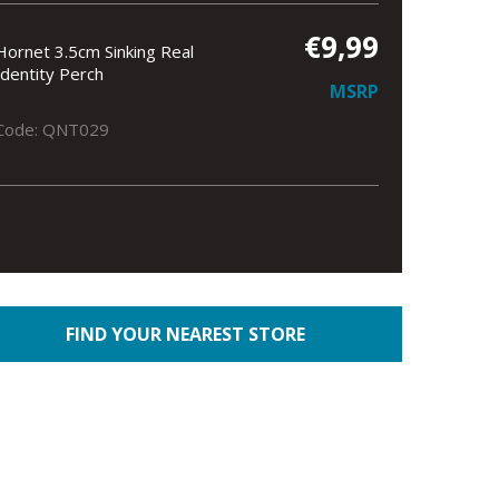
€9,99
Hornet 3.5cm Sinking Real
Identity Perch
MSRP
Code: QNT029
FIND YOUR NEAREST STORE