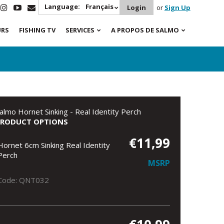
Language:
Français
Login
or
Sign Up
URS
FISHING TV
SERVICES
A PROPOS DE SALMO
almo Hornet Sinking - Real Identity Perch
PRODUCT OPTIONS
€11,99
Hornet 6cm Sinking Real Identity
Perch
MSRP
Code: QNT032