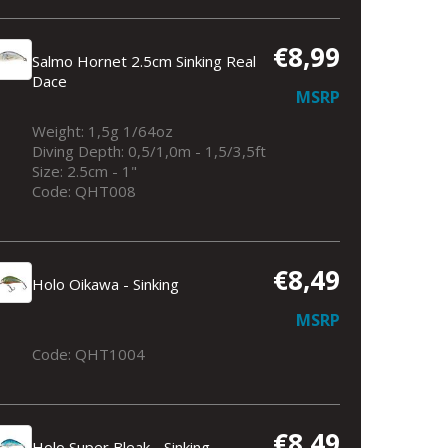
€8,99
Salmo Hornet 2.5cm Sinking Real
Dace
MSRP
Weight: 1,5g 1/64oz
Diving Depth: 0,5/1,0m - 1,5/3,5ft
Size: 2.5cm - 1"
Code: QHT008
€8,49
Holo Oikawa - Sinking
MSRP
Code: QHT1004
€8,49
Holo Super Bleak - Sinking