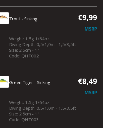
€9,99
Trout - Sinking
MSRP
Weight: 1,5g 1/64oz
Diving Depth: 0,5/1,0m - 1,5/3,5ft
Size: 2.5cm - 1"
Trout - Sinking
Code: QHT002
€8,49
Green Tiger - Sinking
MSRP
Weight: 1,5g 1/64oz
Diving Depth: 0,5/1,0m - 1,5/3,5ft
Size: 2.5cm - 1"
Code: QHT003