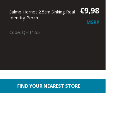
€9,98
Salmo Hornet 2.5cm Sinking Real
Identity Perch
MSRP
Code: QHT165
FIND YOUR NEAREST STORE