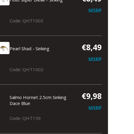
MSRP
Code: QHT1003
€8,49
Pearl Shad - Sinking
MSRP
Code: QHT1002
€9,98
Salmo Hornet 2.5cm Sinking
Dace Blue
MSRP
Code: QHT159