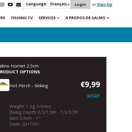
Language:
Français
Login
or
Sign Up
URS
FISHING TV
SERVICES
A PROPOS DE SALMO
almo Hornet 2.5cm
PRODUCT OPTIONS
€9,99
Hot Perch - Sinking
MSRP
Weight: 1,5g 1/64oz
Diving Depth: 0,5/1,0m - 1,5/3,5ft
Size: 2.5cm - 1"
Code: QHT001