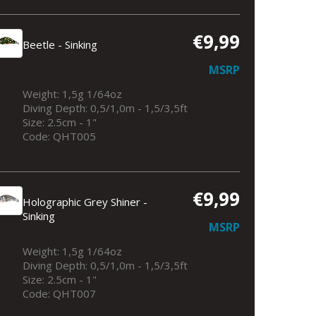
€9,99
Beetle - Sinking
MSRP
Weight: 1,5g 1/64oz
Diving Depth: 0,5/1,0m - 1,5/3,5ft
Size: 2.5cm - 1"
Code: QHT005
€9,99
Holographic Grey Shiner -
Sinking
MSRP
Weight: 1,5g 1/64oz
Diving Depth: 0,5/1,0m - 1,5/3,5ft
Size: 2.5cm - 1"
Code: QHT007