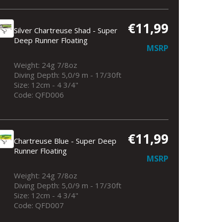
€11,99
Silver Chartreuse Shad - Super
Deep Runner Floating
MSRP
Weight: 24g 7/8oz
Diving Depth: 5,0/9 m - 17/30ft
Size: 12cm - 4 3/4"
Code: QFD006
€11,99
Chartreuse Blue - Super Deep
Runner Floating
MSRP
Weight: 24g 7/8oz
Diving Depth: 5,0/9 m - 17/30ft
Size: 12cm - 4 3/4"
Code: QFD007