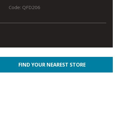
Code: QFD206
FIND YOUR NEAREST STORE