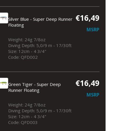
€16,49
Silver Blue - Super Deep Runner
Floating
MSRP
Weight: 24g 7/8oz
Diving Depth: 5,0/9 m - 17/30ft
Size: 12cm - 4 3/4"
Silver Blue - Super Deep Runner Floati
Code: QFD002
€16,49
Green Tiger - Super Deep
Runner Floating
MSRP
Weight: 24g 7/8oz
Diving Depth: 5,0/9 m - 17/30ft
Size: 12cm - 4 3/4"
Code: QFD003