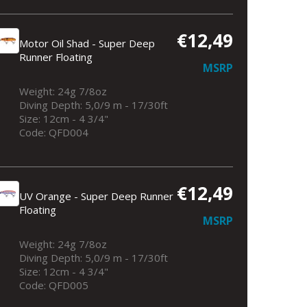
€12,49
Motor Oil Shad - Super Deep
Runner Floating
MSRP
Weight: 24g 7/8oz
Diving Depth: 5,0/9 m - 17/30ft
Size: 12cm - 4 3/4"
Code: QFD004
€12,49
UV Orange - Super Deep Runner
Floating
MSRP
Weight: 24g 7/8oz
Diving Depth: 5,0/9 m - 17/30ft
Size: 12cm - 4 3/4"
Code: QFD005