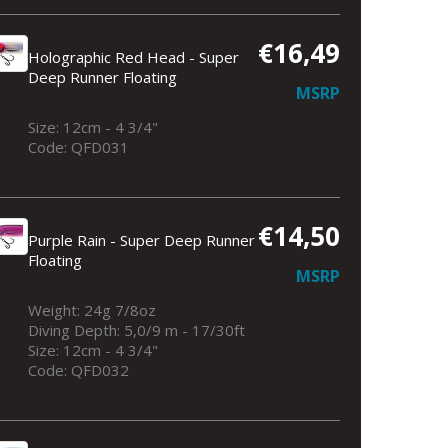
€16,49
Holographic Red Head - Super
Deep Runner Floating
MSRP
Size: 12cm - 4 3/4"
Code: QFD031
€14,50
Purple Rain - Super Deep Runner
Floating
MSRP
Weight: 24g 7/8oz
Diving Depth: 5,0/9 m - 17/30ft
Size: 12cm - 4 3/4"
Code: QFD032