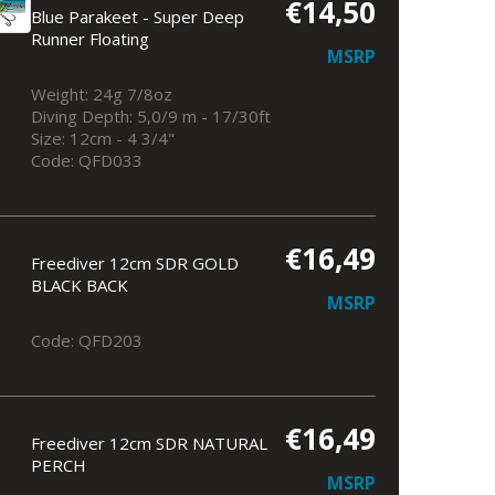
€14,50
Blue Parakeet - Super Deep
Runner Floating
MSRP
Weight: 24g 7/8oz
Diving Depth: 5,0/9 m - 17/30ft
Size: 12cm - 4 3/4"
Code: QFD033
€16,49
Freediver 12cm SDR GOLD
BLACK BACK
MSRP
Code: QFD203
€16,49
Freediver 12cm SDR NATURAL
PERCH
MSRP