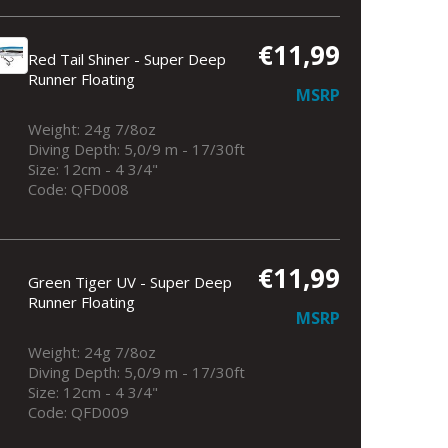
€11,99
Red Tail Shiner - Super Deep
Runner Floating
MSRP
Weight: 24g 7/8oz
Diving Depth: 5,0/9 m - 17/30ft
Size: 12cm - 4 3/4"
Code: QFD008
€11,99
Green Tiger UV - Super Deep
Runner Floating
MSRP
Weight: 24g 7/8oz
Diving Depth: 5,0/9 m - 17/30ft
Size: 12cm - 4 3/4"
Code: QFD009