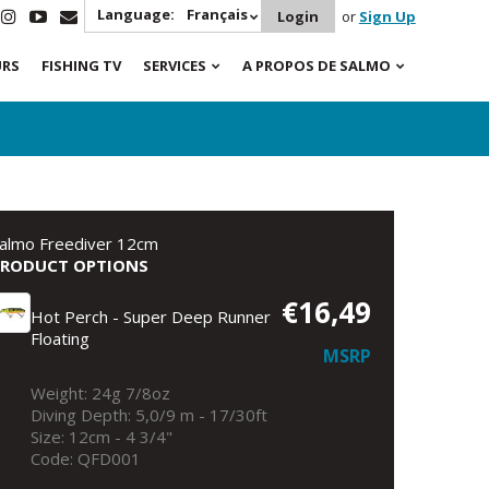
Language:
Français
Login
or
Sign Up
URS
FISHING TV
SERVICES
A PROPOS DE SALMO
almo Freediver 12cm
PRODUCT OPTIONS
€16,49
Hot Perch - Super Deep Runner
Floating
MSRP
Weight: 24g 7/8oz
Diving Depth: 5,0/9 m - 17/30ft
Size: 12cm - 4 3/4"
Code: QFD001