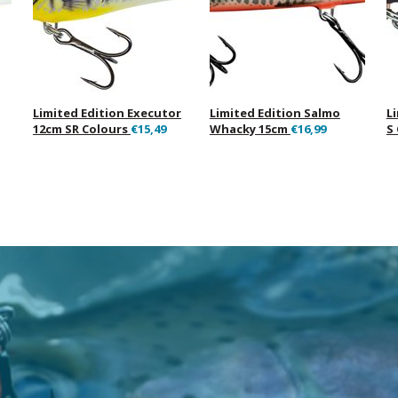
Limited Edition Executor
Limited Edition Salmo
L
12cm SR Colours
€15,49
Whacky 15cm
€16,99
S