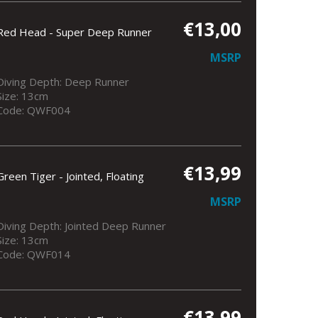
€13,00
Red Head - Super Deep Runner
MSRP
Diving Depth: Deep Runner
Size: 13cm
Code: QWF004
€13,99
Green Tiger - Jointed, Floating
MSRP
Diving Depth: Jointed Deep Runner
Size: 13cm
Code: QWF014
€13,99