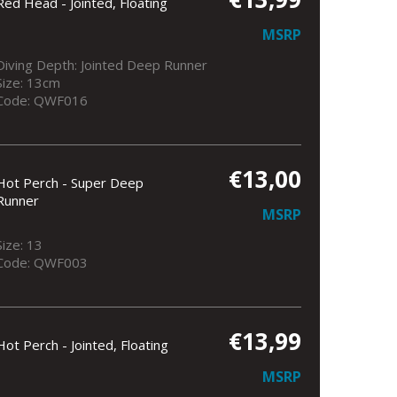
Red Head - Jointed, Floating
MSRP
Diving Depth: Jointed Deep Runner
Size: 13cm
Code: QWF016
€13,00
Hot Perch - Super Deep
Runner
MSRP
Size: 13
Code: QWF003
€13,99
Hot Perch - Jointed, Floating
MSRP