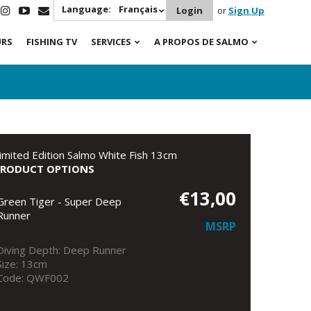
Language:
Français
Login
or
Sign Up
URS
FISHING TV
SERVICES
A PROPOS DE SALMO
imited Edition Salmo White Fish 13cm
PRODUCT OPTIONS
€13,00
Green Tiger - Super Deep
Runner
MSRP
Diving Depth: Deep Runner
Size: 13cm
Code: QWF002