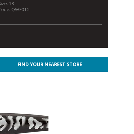
Size: 13
Code: QWF015
FIND YOUR NEAREST STORE